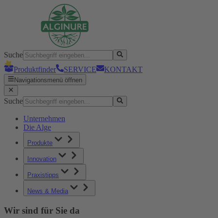
Suche
Produktfinder
SERVICE
KONTAKT
Navigationsmenü öffnen
Suche
Unternehmen
Die Alge
Produkte
Innovation
Praxistipps
News & Media
Wir sind für Sie da