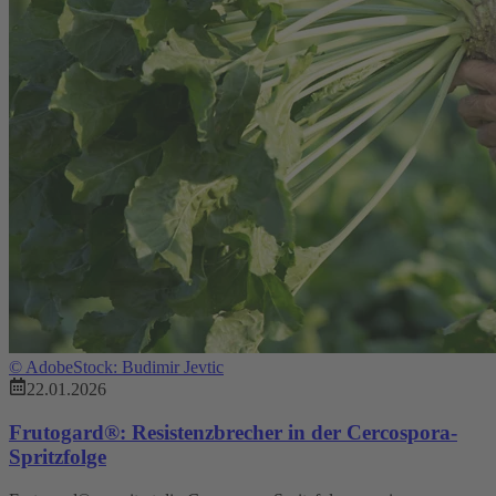
©
AdobeStock: Budimir Jevtic
22.01.2026
Frutogard®: Resistenzbrecher in der Cercospora-
Spritzfolge