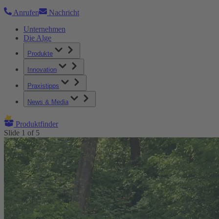
Anrufen
Nachricht
Unternehmen
Die Alge
Produkte
Innovation
Praxistipps
News & Media
Produktfinder
Slide
1
of
5