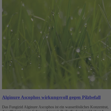
Alginure Ascophos wirkungsvoll gegen Pilzbefall
Das Fungizid Alginure Ascophos ist ein wasserlösliches Konzentrat,