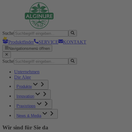
Suche
Produktfinder
SERVICE
KONTAKT
Navigationsmenü öffnen
Suche
Unternehmen
Die Alge
Produkte
Innovation
Praxistipps
News & Media
Wir sind für Sie da