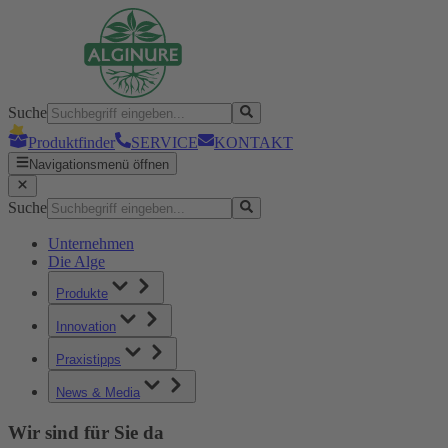
Suche
Produktfinder
SERVICE
KONTAKT
Navigationsmenü öffnen
Suche
Unternehmen
Die Alge
Produkte
Innovation
Praxistipps
News & Media
Wir sind für Sie da