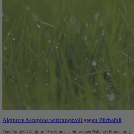
Alginure Ascophos wirkungsvoll gegen Pilzbefall
Das Fungizid Alginure Ascophos ist ein wasserlösliches Konzentrat,