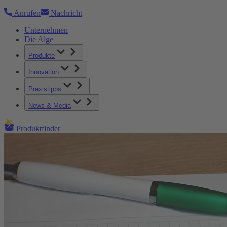
Anrufen
Nachricht
Unternehmen
Die Alge
Produkte
Innovation
Praxistipps
News & Media
Produktfinder