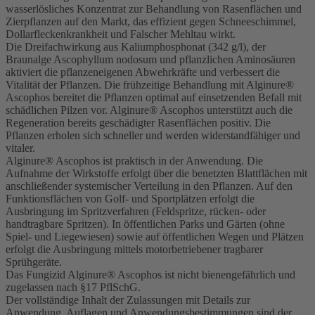
wasserlösliches Konzentrat zur Behandlung von Rasenflächen und
Zierpflanzen auf den Markt, das effizient gegen Schneeschimmel,
Dollarfleckenkrankheit und Falscher Mehltau wirkt.
Die Dreifachwirkung aus Kaliumphosphonat (342 g/l), der
Braunalge Ascophyllum nodosum und pflanzlichen Aminosäuren
aktiviert die pflanzeneigenen Abwehrkräfte und verbessert die
Vitalität der Pflanzen. Die frühzeitige Behandlung mit Alginure®
Ascophos bereitet die Pflanzen optimal auf einsetzenden Befall mit
schädlichen Pilzen vor. Alginure® Ascophos unterstützt auch die
Regeneration bereits geschädigter Rasenflächen positiv. Die
Pflanzen erholen sich schneller und werden widerstandfähiger und
vitaler.
Alginure® Ascophos ist praktisch in der Anwendung. Die
Aufnahme der Wirkstoffe erfolgt über die benetzten Blattflächen mit
anschließender systemischer Verteilung in den Pflanzen. Auf den
Funktionsflächen von Golf- und Sportplätzen erfolgt die
Ausbringung im Spritzverfahren (Feldspritze, rücken- oder
handtragbare Spritzen). In öffentlichen Parks und Gärten (ohne
Spiel- und Liegewiesen) sowie auf öffentlichen Wegen und Plätzen
erfolgt die Ausbringung mittels motorbetriebener tragbarer
Sprühgeräte.
Das Fungizid Alginure® Ascophos ist nicht bienengefährlich und
zugelassen nach §17 PflSchG.
Der vollständige Inhalt der Zulassungen mit Details zur
Anwendung, Auflagen und Anwendungsbestimmungen sind der