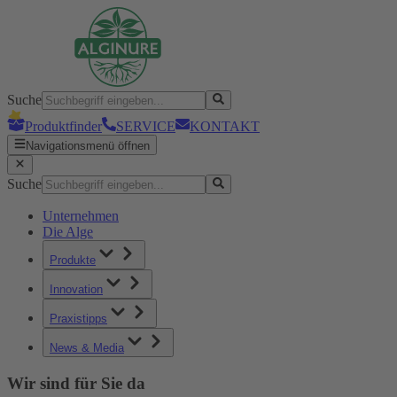
Suche
Produktfinder
SERVICE
KONTAKT
Navigationsmenü öffnen
Suche
Unternehmen
Die Alge
Produkte
Innovation
Praxistipps
News & Media
Wir sind für Sie da