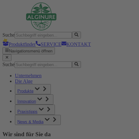
Suche
Produktfinder
SERVICE
KONTAKT
Navigationsmenü öffnen
Suche
Unternehmen
Die Alge
Produkte
Innovation
Praxistipps
News & Media
Wir sind für Sie da