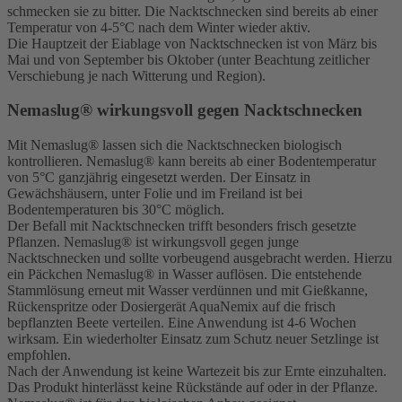
schmecken sie zu bitter. Die Nacktschnecken sind bereits ab einer
Temperatur von 4-5°C nach dem Winter wieder aktiv.
Die Hauptzeit der Eiablage von Nacktschnecken ist von März bis
Mai und von September bis Oktober (unter Beachtung zeitlicher
Verschiebung je nach Witterung und Region).
Nemaslug® wirkungsvoll gegen Nacktschnecken
Mit Nemaslug® lassen sich die Nacktschnecken biologisch
kontrollieren. Nemaslug® kann bereits ab einer Bodentemperatur
von 5°C ganzjährig eingesetzt werden. Der Einsatz in
Gewächshäusern, unter Folie und im Freiland ist bei
Bodentemperaturen bis 30°C möglich.
Der Befall mit Nacktschnecken trifft besonders frisch gesetzte
Pflanzen. Nemaslug® ist wirkungsvoll gegen junge
Nacktschnecken und sollte vorbeugend ausgebracht werden. Hierzu
ein Päckchen Nemaslug® in Wasser auflösen. Die entstehende
Stammlösung erneut mit Wasser verdünnen und mit Gießkanne,
Rückenspritze oder Dosiergerät AquaNemix auf die frisch
bepflanzten Beete verteilen. Eine Anwendung ist 4-6 Wochen
wirksam. Ein wiederholter Einsatz zum Schutz neuer Setzlinge ist
empfohlen.
Nach der Anwendung ist keine Wartezeit bis zur Ernte einzuhalten.
Das Produkt hinterlässt keine Rückstände auf oder in der Pflanze.