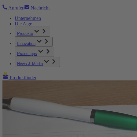
Anrufen
Nachricht
Unternehmen
Die Alge
Produkte
Innovation
Praxistipps
News & Media
Produktfinder