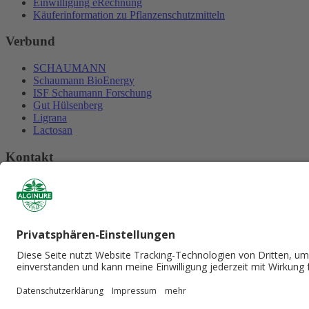
Einwilligung eRechnung
Käuferinformation zu Pflanzenschutzmitteln
Verbund
SCHAUMANN
Schaumann BioEnergy
ISF Schaumann Forschung
Gut Hülsenberg
Ligrana
Lactosan
Kontakt
Tilco-Alginure GmbH
Holländerkoppel 1a
23858 Reinfeld
Tel:
+49 4533 20800 - 10
Fax: +49 4533 20800 - 11
E-Mail schreiben
Social Media