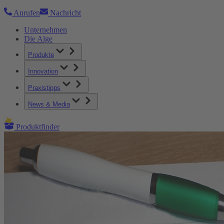
Anrufen
Nachricht
Unternehmen
Die Alge
Produkte
Innovation
Praxistipps
News & Media
Produktfinder