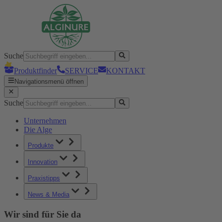
Suche
Produktfinder
SERVICE
KONTAKT
Navigationsmenü öffnen
Suche
Unternehmen
Die Alge
Produkte
Innovation
Praxistipps
News & Media
Wir sind für Sie da